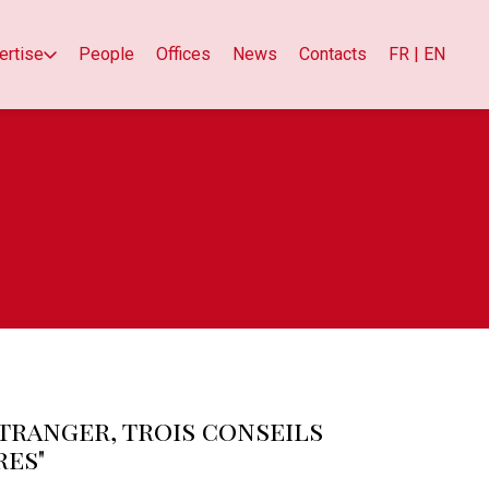
ertise
People
Offices
News
Contacts
FR | EN
étranger, trois conseils
res"