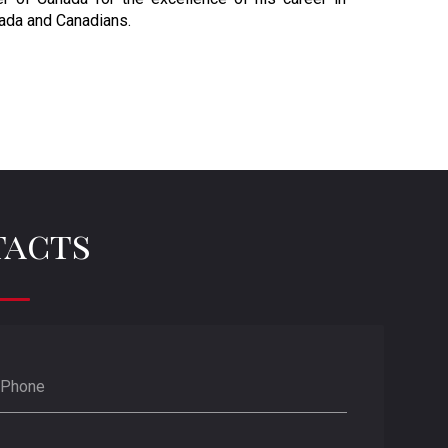
nada and Canadians.
acts
Phone