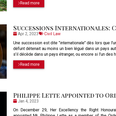
Read more
Successions Internationales: Co
Date
Tags:
Apr 2, 2023
Civil Law
:
Une succession est dite "internationale" dès lors que l’u
défunt détenait au moins un bien légué dans un pays autr
s’il décède dans un pays étranger, ou encore si l’un des hé
Read more
Philippe Lette appointed to Or
Date
Jan 4, 2023
:
On December 29, Her Excellency the Right Honoura
appointed Mr. Philippe Lette as a member of the Orde